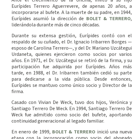
Eurípides Terrero Aguerrevere, de apenas 20 años, a
incorporarse al bufete. A la muerte de su padre, en 1944,
Eurípides asumió la dirección de
BOLET & TERRERO
,
liderándola durante más de cinco décadas.
Durante su extensa gestión, Eurípides contó con el
respaldo de su cuñado, el Dr. Ignacio Iribarren Borges —
esposo de Carolina Terrero—, y del Dr. Mariano Uzcátegui
Urdaneta, quienes ejercieron como socios por varios
años. En 1971, el Dr. Uzcátegui se retiró de la firma, y su
participación fue adquirida por Eurípides. Años más
tarde, en 1988, el Dr. Iribarren también cedió su parte
para dedicarse a la vida pública. Desde entonces,
Eurípides se mantuvo como único socio y Director de la
firma.
Casado con Vivian De Weck, tuvo dos hijos, Verónica y
Santiago Terrero De Weck. En 1994, Santiago Terrero De
Weck fue admitido como socio del bufete, aportando
continuidad generacional al legado familiar.
En enero de 1999,
BOLET & TERRERO
inició una nueva
etapa con la incorporación como socio del abogado